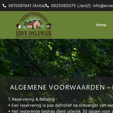
0615081941 (Anita)
0625065075 (Jan)
info@erved
Home
ALGEMENE VOORWAARDEN – B
1. Reservering & Betaling
• Een reservering is pas definitief na ontvangst van e
• Het resterende bedrag dient uiterlijk 30 dagen voor 